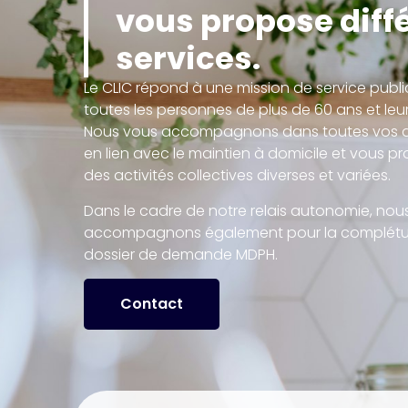
vous propose diff
services.
Le CLIC répond à une mission de service publi
toutes les personnes de plus de 60 ans et leu
Nous vous accompagnons dans toutes vos
en lien avec le maintien à domicile et vous 
des activités collectives diverses et variées.
Dans le cadre de notre relais autonomie, nou
accompagnons également pour la complétu
dossier de demande MDPH.
Contact