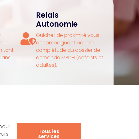
Relais
Autonomie
t
Guichet de proximité vous
pour
accompagnant pour la
 tant
complétude du dossier de
dans
demande MPDH (enfants et
adultes).
 pour
Tous les
eurs
services