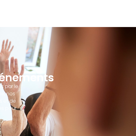
vénements
s par le
re, nos
s et de
es pour