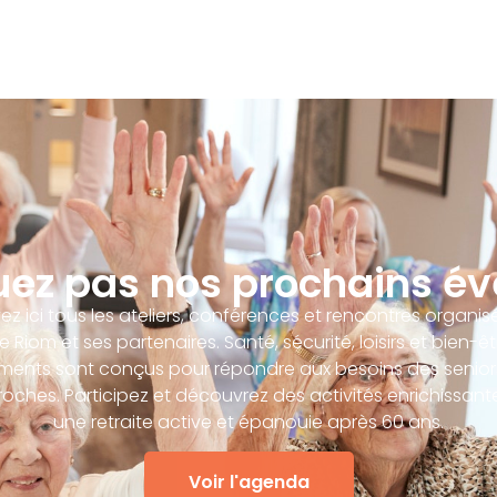
ez pas nos prochains é
ez ici tous les ateliers, conférences et rencontres organisé
e Riom et ses partenaires. Santé, sécurité, loisirs et bien-êt
ents sont conçus pour répondre aux besoins des senior
proches. Participez et découvrez des activités enrichissant
une retraite active et épanouie après 60 ans.
Voir l'agenda