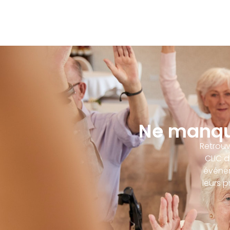
Ne manqu
Retrouv
CLIC d
événem
leurs 