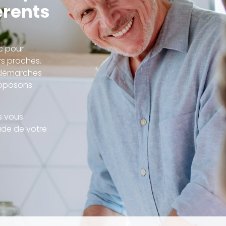
érents
c pour
rs proches.
 démarches
proposons
s vous
de de votre