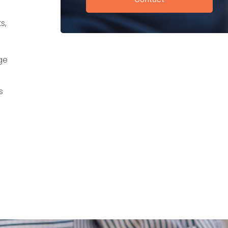
s,
ge
s