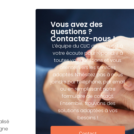
Vous avez des
questions ?
Contactez-nous !
L’équipe du CLIC de Riom est à
votre écoute pour répondre à
toutes vos questions et vous
orienter vers les services
adaptés. N’hésitez pas à nous
joindre par téléphone, par email
ou en remplissant notre
formulaire de contact.
Ensemble, trouvons des
solutions adaptées à vos
besoins !
lisé
agne
Contact