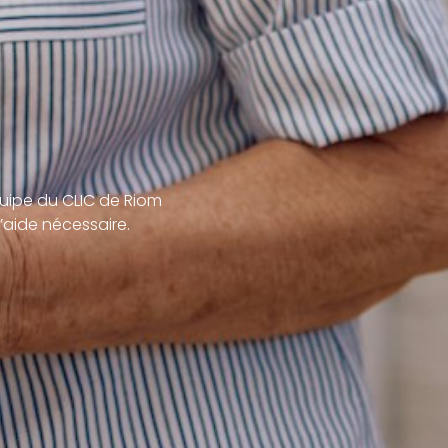
uipe du CLIC de Riom
’aide nécessaire.