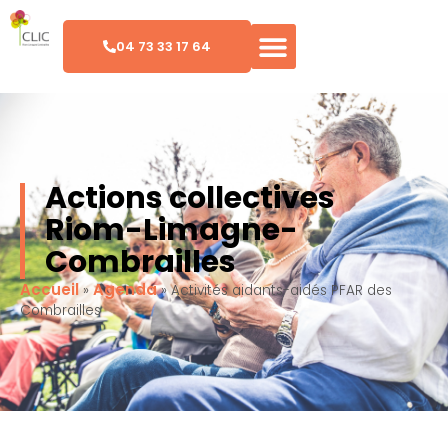
04 73 33 17 64
Actions collectives
Riom-Limagne-
Combrailles
Accueil
Agenda
»
»
Activités aidants-aidés PFAR des
Combrailles