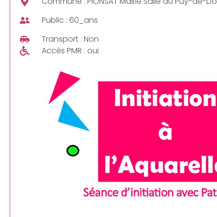
Commune : PIONSAT Mairie Salle du Puy-de-Dôme
Public : 60_ans
Transport : Non
Accès PMR : oui