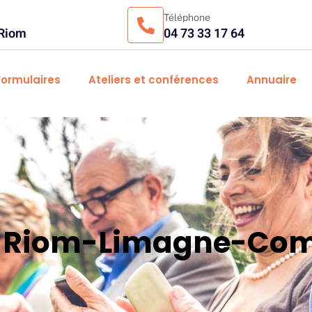
Téléphone
 Riom
04 73 33 17 64
Formulaires
Ateliers et conférences
Annuaire
es Riom-Limagne-Com