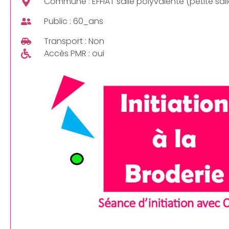
Commune : EFFIAT salle polyvalente (petite sall
Public : 60_ans
Transport : Non
Accès PMR : oui