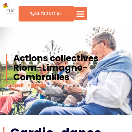
04 73 33 17 64
Actions collectives
Riom-Limagne-
Combrailles
Accueil
Agenda
»
»
Cardio-dance MENAT