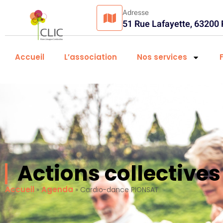
Adresse
51 Rue Lafayette, 63200
Accueil
L’association
Nos services
Actions collectiv
Accueil
Agenda
»
»
Cardio-dance PIONSAT