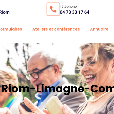
Téléphone
 Riom
04 73 33 17 64
Formulaires
Ateliers et conférences
Annuaire
es Riom-Limagne-Com