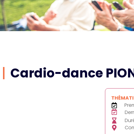
Cardio-dance PIO
THÉMATIQ
Prem
Dern
Duré
Com