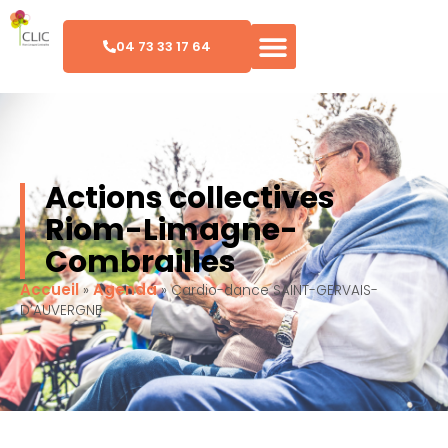
04 73 33 17 64
Actions collectives
Riom-Limagne-
Combrailles
Accueil
Agenda
»
»
Cardio-dance SAINT-GERVAIS-
D’AUVERGNE