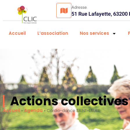
Adresse
51 Rue Lafayette, 63200
Accueil
L’association
Nos services
Actions collectiv
Accueil
Agenda
»
»
Cardio-dance SAINT-LAURE