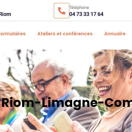
Téléphone
 Riom
04 73 33 17 64
Formulaires
Ateliers et conférences
Annuaire
es Riom-Limagne-Com