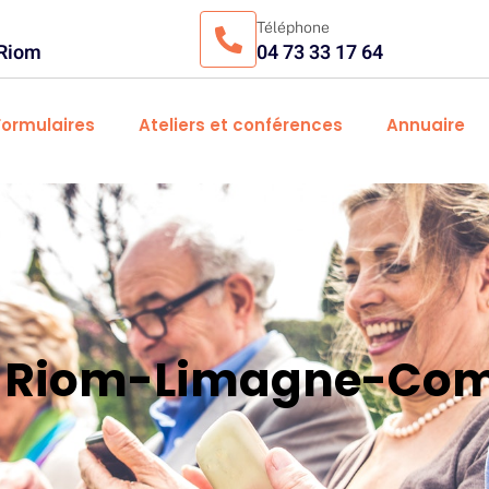
Téléphone
 Riom
04 73 33 17 64
Formulaires
Ateliers et conférences
Annuaire
es Riom-Limagne-Com