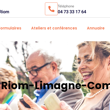
Téléphone
 Riom
04 73 33 17 64
Formulaires
Ateliers et conférences
Annuaire
es Riom-Limagne-Com