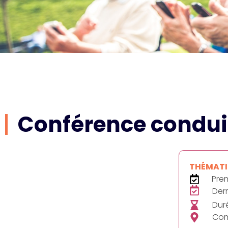
Conférence condui
THÉMATIQ
Prem
Dern
Duré
Com