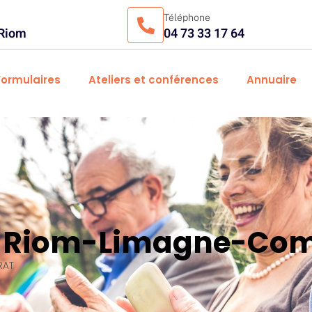
Téléphone
 Riom
04 73 33 17 64
Formulaires
Ateliers et conférences
Annuaire
es Riom-Limagne-Com
RAT