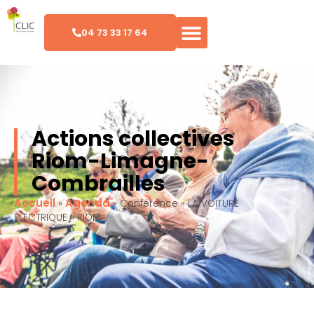
04 73 33 17 64
Actions collectives
Riom-Limagne-
Combrailles
Accueil
Agenda
»
»
Conférence « LA VOITURE
ELECTRIQUE » RIOM