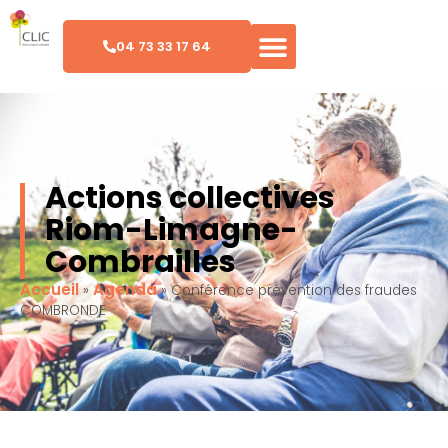
04 73 33 17 64
Actions collectives
Riom-Limagne-
Combrailles
Accueil
Agenda
»
»
Conférence prévention des fraudes
COMBRONDE