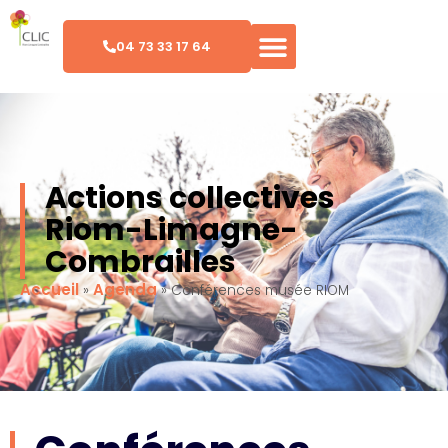
04 73 33 17 64
Actions collectives
Riom-Limagne-
Combrailles
Accueil
Agenda
»
»
Conférences musée RIOM