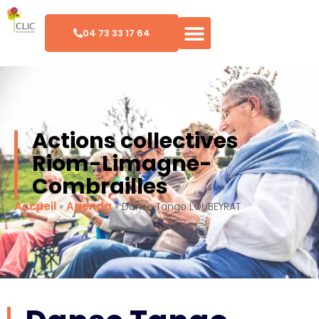
04 73 33 17 64
Actions collectives
Riom-Limagne-
Combrailles
Accueil
Agenda
»
»
Danse Tango LOUBEYRAT