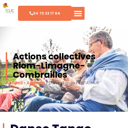
04 73 33 17 64
Actions collectives
Riom-Limagne-
Combrailles
Accueil
Agenda
»
»
Danse Tango PONTAUMUR