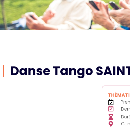
Danse Tango SAI
THÉMATIQ
Prem
Dern
Duré
Com