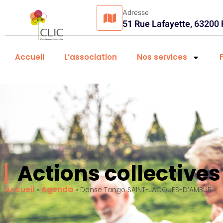
Adresse
51 Rue Lafayette, 63200
Accueil
L’association
Nos services
Actions collectiv
Accueil
Agenda
»
»
Danse Tango SAINT-JACQUES-D’AMBUR