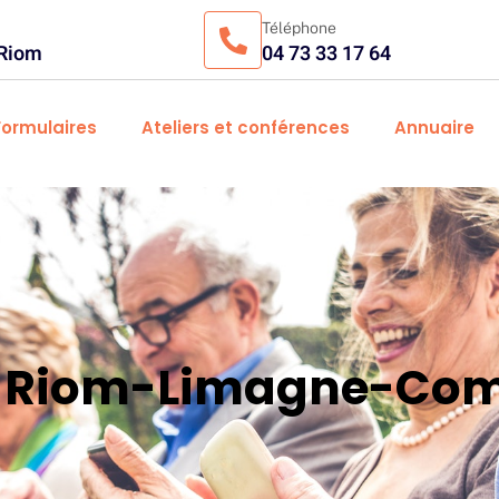
Téléphone
 Riom
04 73 33 17 64
Formulaires
Ateliers et conférences
Annuaire
es Riom-Limagne-Com