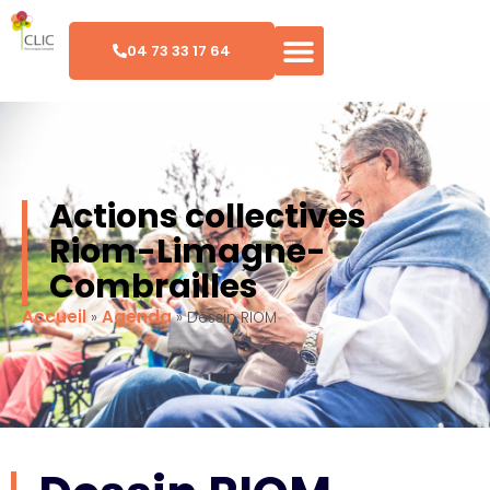
04 73 33 17 64
Actions collectives
Riom-Limagne-
Combrailles
Accueil
Agenda
»
»
Dessin RIOM