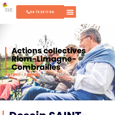
04 73 33 17 64
Actions collectives
Riom-Limagne-
Combrailles
Accueil
Agenda
»
»
Dessin SAINT-LAURE