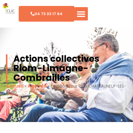
04 73 33 17 64
Actions collectives
Riom-Limagne-
Combrailles
Accueil
Agenda
»
»
Emaillage sur lave CHATEAUNEUF-LES-
BAINS