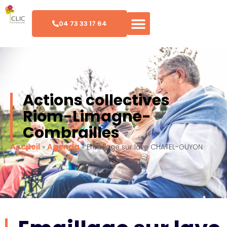
04 73 33 17 64
Actions collectives
Riom-Limagne-
Combrailles
Accueil
Agenda
»
»
Emaillage sur lave CHATEL-GUYON