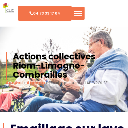
04 73 33 17 64
Actions collectives
Riom-Limagne-
Combrailles
Accueil
Agenda
»
»
Emaillage sur lave LAPEYROUSE