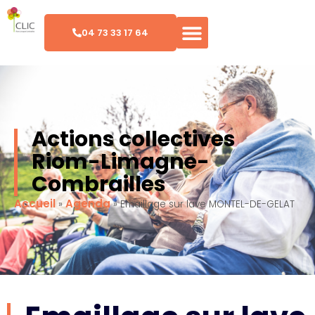
04 73 33 17 64
Actions collectives
Riom-Limagne-
Combrailles
Accueil
Agenda
»
»
Emaillage sur lave MONTEL-DE-GELAT