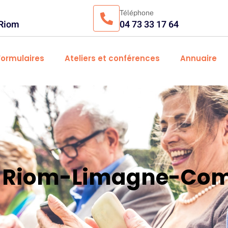
Téléphone
 Riom
04 73 33 17 64
Formulaires
Ateliers et conférences
Annuaire
es Riom-Limagne-Com