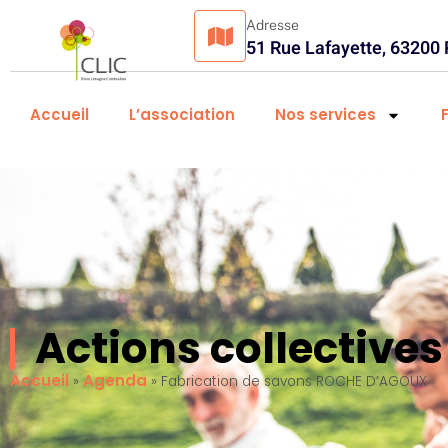
Adresse
51 Rue Lafayette, 63200
Accueil
L’association
Nos services
Actions collectiv
Accueil
Agenda
»
»
Fabrication de savons ROCHE D’AGOUX