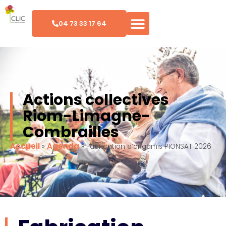
04 73 33 17 64
Actions collectives
Riom-Limagne-
Combrailles
Accueil
Agenda
»
»
Fabrication d’origamis PIONSAT 2026