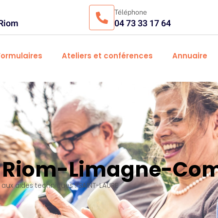
Téléphone
 Riom
04 73 33 17 64
Formulaires
Ateliers et conférences
Annuaire
es Riom-Limagne-Com
e aux aides techniques ! SAINT-LAURE