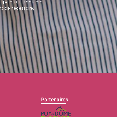
uipe du CLIC de Riom
’aide nécessaire.
Partenaires