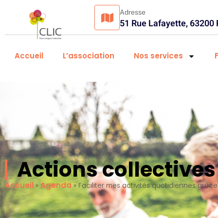
Adresse
51 Rue Lafayette, 63200
Accueil
L’association
Nos services
Actions collectiv
Accueil
Agenda
»
»
Faciliter mes activités quotidiennes grâc