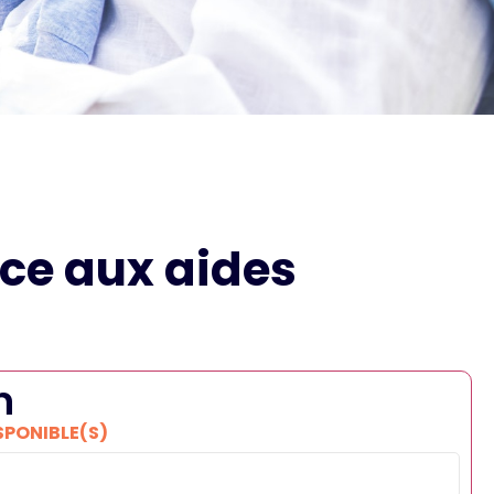
âce aux aides
n
ISPONIBLE(S)