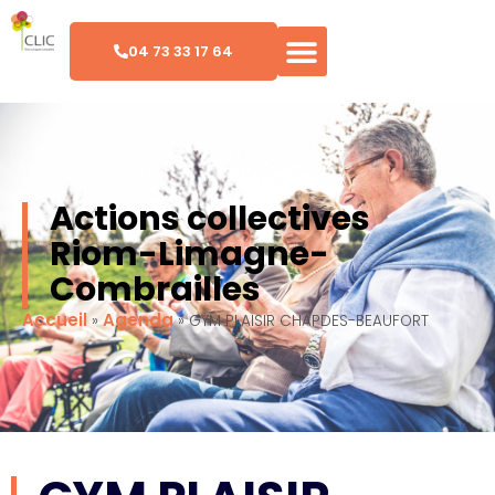
04 73 33 17 64
Actions collectives
Riom-Limagne-
Combrailles
Accueil
Agenda
»
»
GYM PLAISIR CHAPDES-BEAUFORT