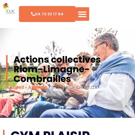
04 73 33 17 64
Actions collectives
Riom-Limagne-
Combrailles
Accueil
Agenda
»
»
GYM PLAISIR CHAPTUZAT