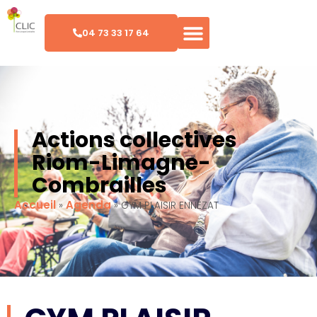
04 73 33 17 64
Actions collectives
Riom-Limagne-
Combrailles
Accueil
Agenda
»
»
GYM PLAISIR ENNEZAT