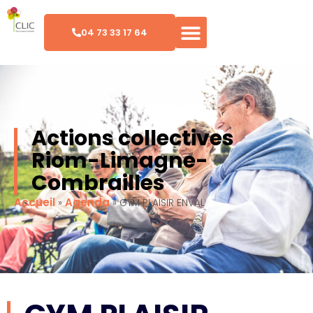
04 73 33 17 64
Actions collectives
Riom-Limagne-
Combrailles
Accueil
Agenda
»
»
GYM PLAISIR ENVAL