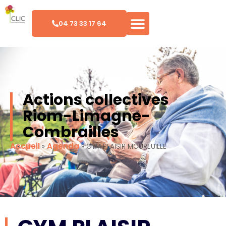
04 73 33 17 64
Actions collectives
Riom-Limagne-
Combrailles
Accueil
Agenda
»
»
GYM PLAISIR MOUREUILLE