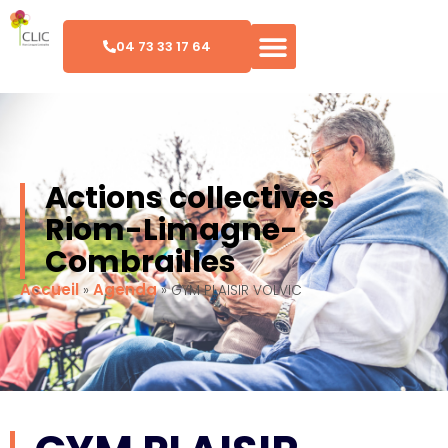
04 73 33 17 64
Actions collectives
Riom-Limagne-
Combrailles
Accueil
Agenda
»
»
GYM PLAISIR VOLVIC