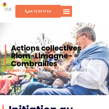
04 73 33 17 64
Actions collectives
Riom-Limagne-
Combrailles
Accueil
Agenda
»
»
Initiation au crochet RIOM 2