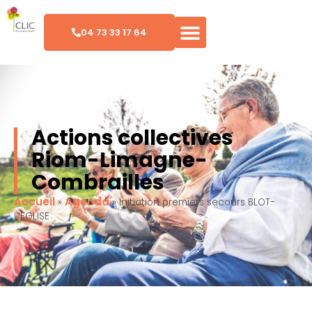
04 73 33 17 64
Actions collectives
Riom-Limagne-
Combrailles
Accueil
Agenda
»
»
Initiation premiers secours BLOT-
L’EGLISE