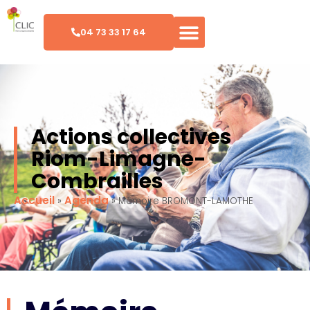
04 73 33 17 64
Actions collectives
Riom-Limagne-
Combrailles
Accueil
Agenda
»
»
Mémoire BROMONT-LAMOTHE