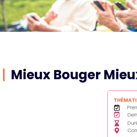
Mieux Bouger Mie
THÉMATIQ
Prem
Dern
Duré
Com