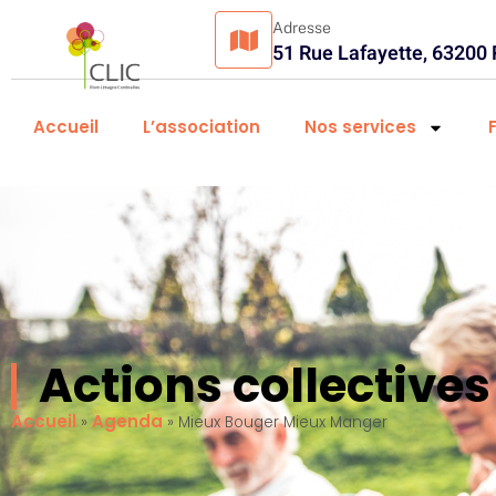
Adresse
51 Rue Lafayette, 63200
Accueil
L’association
Nos services
Actions collectiv
Accueil
Agenda
»
»
Mieux Bouger Mieux Manger