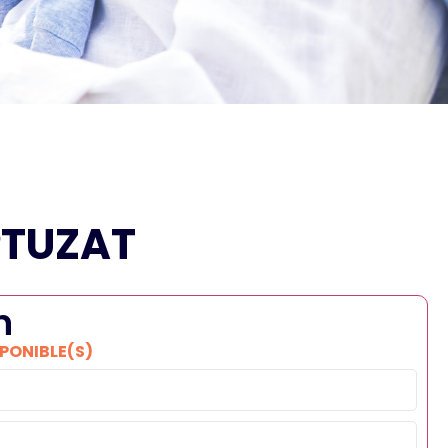
PTUZAT
n
SPONIBLE(S)