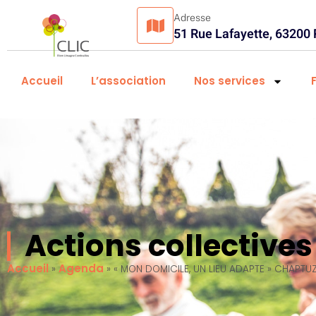
Adresse
51 Rue Lafayette, 63200
Accueil
L’association
Nos services
Actions collectiv
Accueil
Agenda
»
»
« MON DOMICILE, UN LIEU ADAPTE » CHAPTU