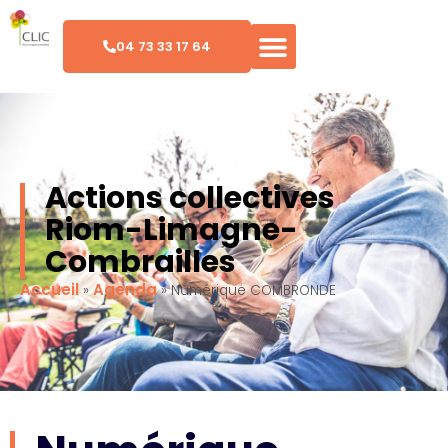
04 73 33 17 64
Actions collectives
Riom-Limagne-
Combrailles
Accueil
Agenda
»
»
Numérique COMBRONDE