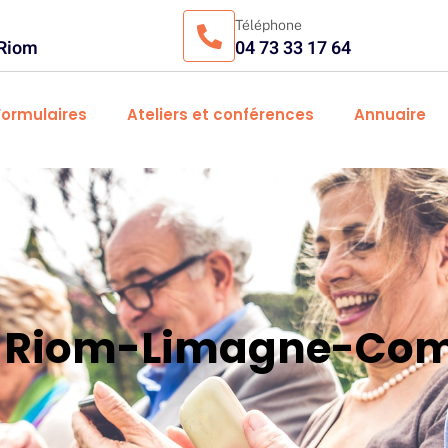
Téléphone
 Riom
04 73 33 17 64
Formulaires
Ateliers et conférences
Annuaire
es Riom-Limagne-Com