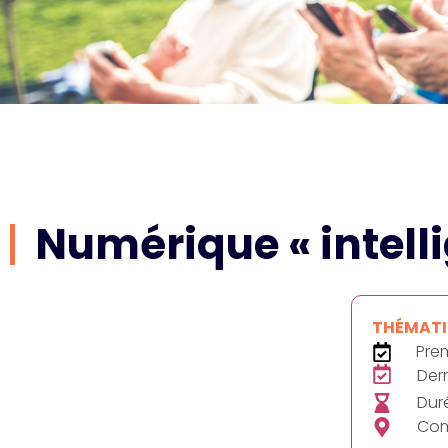
Numérique « intelli
THÉMATIQ
Prem
Der
Duré
Com