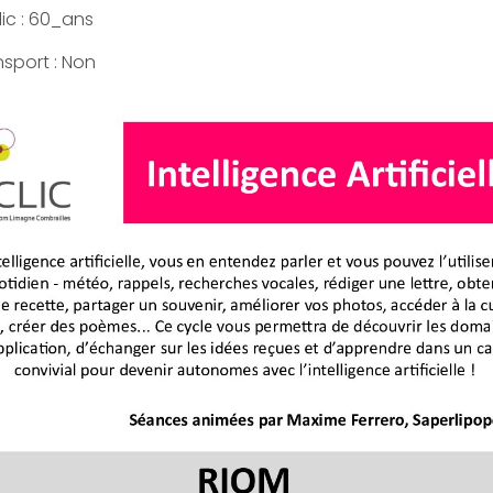
ic : 60_ans
nsport : Non