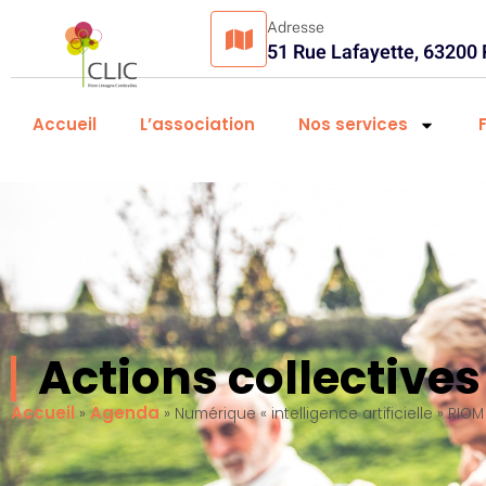
Adresse
51 Rue Lafayette, 63200
Accueil
L’association
Nos services
Actions collectiv
Accueil
Agenda
»
»
Numérique « intelligence artificielle » RIOM