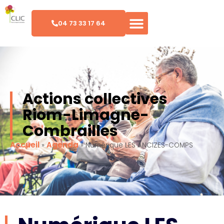
04 73 33 17 64
Actions collectives
Riom-Limagne-
Combrailles
Accueil
Agenda
»
»
Numérique LES ANCIZES-COMPS