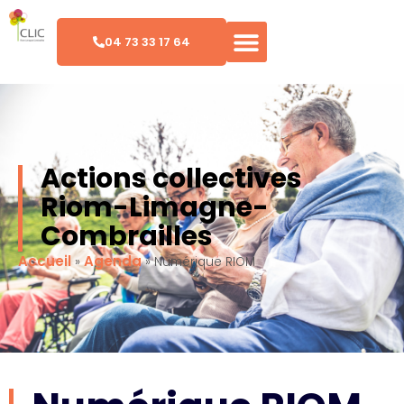
04 73 33 17 64
Actions collectives
Riom-Limagne-
Combrailles
Accueil
Agenda
»
»
Numérique RIOM