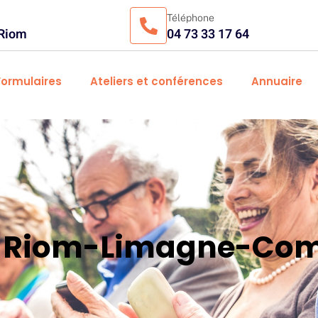
Téléphone
 Riom
04 73 33 17 64
Formulaires
Ateliers et conférences
Annuaire
es Riom-Limagne-Com