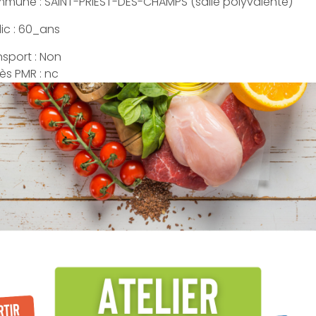
mune : SAINT-PRIEST-DES-CHAMPS (salle polyvalente)
ic : 60_ans
nsport : Non
ès PMR : nc