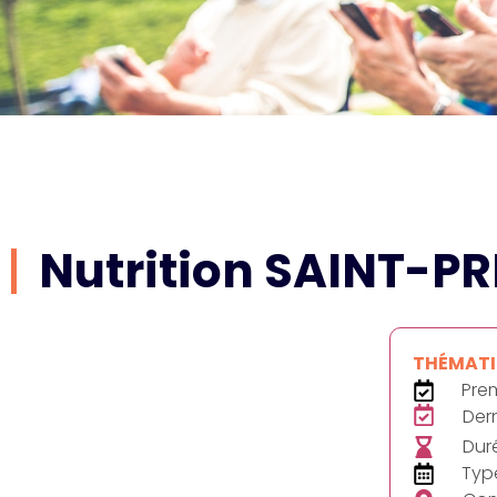
Nutrition SAINT-
THÉMATIQ
Prem
Dern
Duré
Typ