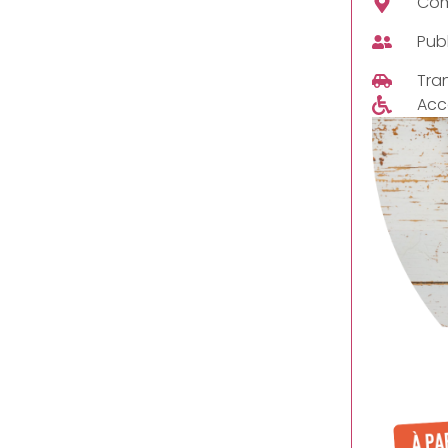
Com
Publ
Tra
Acc