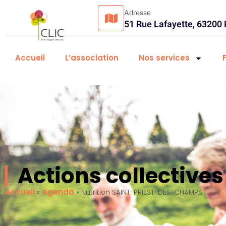
Adresse
51 Rue Lafayette, 63200
Accueil
L’association
Nos services
Actions collectiv
Accueil
Agenda
»
»
Nutrition SAINT-PRIEST-DES-CHAMPS