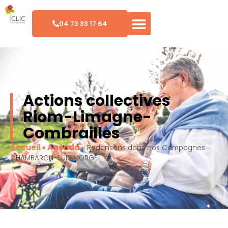
04 73 33 17 64
Actions collectives
Riom-Limagne-
Combrailles
Accueil
Agenda
»
»
Redansons dans nos Campagnes
CHAMBARON-SUR-MORGE