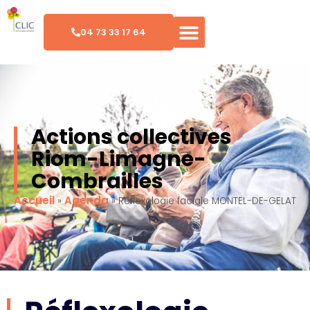
04 73 33 17 64
Actions collectives
Riom-Limagne-
Combrailles
Accueil
Agenda
»
»
Réflexologie faciale MONTEL-DE-GELAT