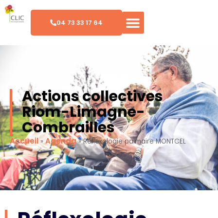
04 73 33 17 64
Actions collectives
Riom-Limagne-
Combrailles
Accueil
Agenda
»
»
Réflexologie palmaire MONTCEL