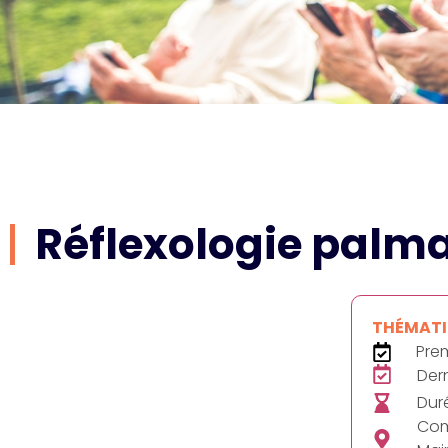
Réflexologie palm
THÉMATIQ
Pre
Der
Duré
Com