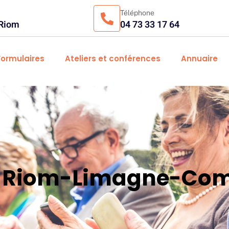
Téléphone
 Riom
04 73 33 17 64
Formulaires
Ateliers et conférences
Annuaire
es Riom-Limagne-Com