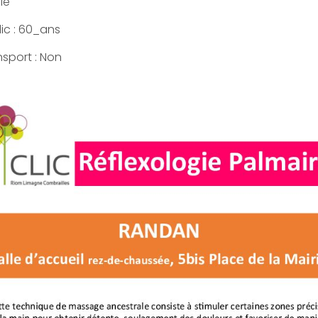
ie
ic : 60_ans
nsport : Non