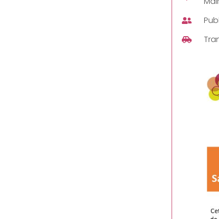
Mair
Publ
Tra