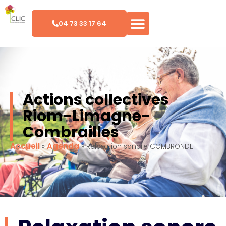
04 73 33 17 64
Actions collectives
Riom-Limagne-
Combrailles
Accueil
Agenda
»
»
Relaxation sonore COMBRONDE