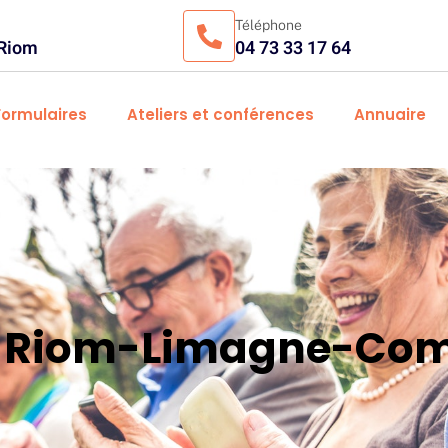
Téléphone
 Riom
04 73 33 17 64
Formulaires
Ateliers et conférences
Annuaire
es Riom-Limagne-Com