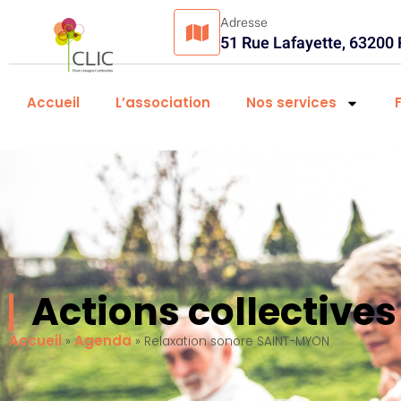
Adresse
51 Rue Lafayette, 63200
Accueil
L’association
Nos services
Actions collectiv
Accueil
Agenda
»
»
Relaxation sonore SAINT-MYON