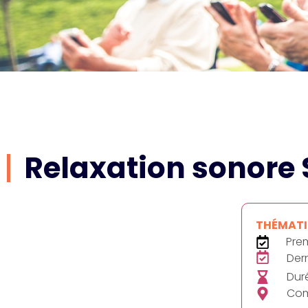
Relaxation sonor
THÉMATIQ
Prem
Dern
Duré
Com