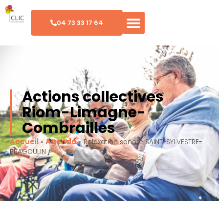
04 73 33 17 64
Actions collectives
Riom-Limagne-
Combrailles
Accueil
Agenda
»
»
Relaxation sonore SAINT-SYLVESTRE-
PRAGOULIN